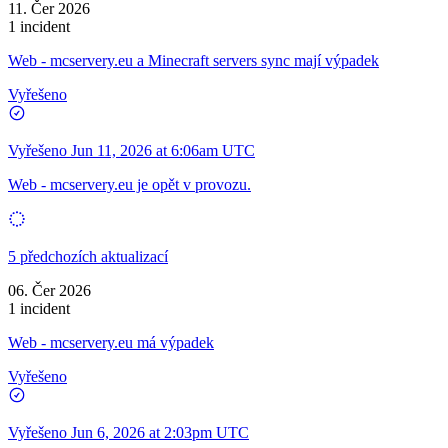
11. Čer 2026
1 incident
Web - mcservery.eu a Minecraft servers sync mají výpadek
Vyřešeno
Vyřešeno
Jun 11, 2026 at 6:06am UTC
Web - mcservery.eu je opět v provozu.
5 předchozích aktualizací
06. Čer 2026
1 incident
Web - mcservery.eu má výpadek
Vyřešeno
Vyřešeno
Jun 6, 2026 at 2:03pm UTC